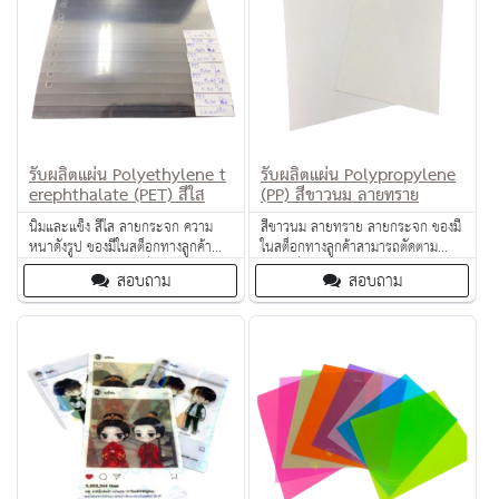
รับผลิตแผ่น Polyethylene t
รับผลิตแผ่น Polypropylene
erephthalate (PET) สีใส
(PP) สีขาวนม ลายทราย
นิ่มและแข็ง สีใส ลายกระจก ความ
สีขาวนม ลายทราย ลายกระจก ของมี
หนาดังรูป ของมีในสต็อกทางลูกค้า
ในสต็อกทางลูกค้าสามารถตัดตาม
สามารถตัดตามขนาดที่ลูกค้าต้องการ
ขนาดที่ลูกค้าต้องการได้
สอบถาม
สอบถาม
ได้