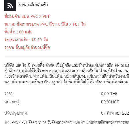
รายละเอียดสินค้า
ชื่อสินค้า: แผ่น PVC / PET
ขนาด: ตัดตามขนาด PVC สีขาว, สีใส / PET ใส
ขั้นต่ำ: 100 แผ่น
ระยะเวลาผลิต: 15-20 วัน
ราคา: ขึ้นอยู่กับจำนวนที่ซื้อ
บริษัท เอส ไอ บี เทรดดิ้ง จำกัด เป็นผู้ผลิตและจำหน่ายแผ่นพลาสติก PP SHE
สำนักงาน, แฟ้มใช้ในโรงพยาบาล, แฟ้มสะสมงานสำหรับนักเรียน/โรงเรียน, กล่อ
กระเป๋าพลาสติก, ห่วงแฟ้ม, ลิ้นแฟ้ม, หมวกต้นยาง, แผ่นพลาสติกสำหรับงานพ
พลาสติกตามความต้องการของลูกค้า รับพิมพ์ชื่อโลโก้ ด้วยระบบพิมพ์ฟอล์ยทอ
ราคา:
0.00 THB
หมวดหมู่:
PRODUCT
ปรับปรุงล่าสุด:
09 สิงหาคม 20
แผ่น PVC / PET ตัดตามขนาด รับตัดพลาสติกตามแบบ งานแผ่นพลาสติกรองอุตสาหกรรมการผ