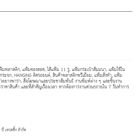
แฟ้มพลาสติก, แฟ้มซองสอด, ไส้แฟ้ม 11 รู, แฟ้มกระเป๋าสัมมนา, แฟ้มใช้ใน
กระจก, HANGING ติดรถยนต์, สินค้าพลาสติกพรีเมี่ยม, แฟ้มสั่งทำ, แฟ้ม
ถ้วยยางพารา, สื่อโฆษณาและประชาสัมพันธ์ งานพิมพ์ต่าง ๆ และชิ้นงาน
ราคาสินค้า และที่สำคัญเรื่องเวลา หากต้องการงานด่วน!!ภายใน 7 วันทำการ
ี เทรดดิ้ง จำกัด