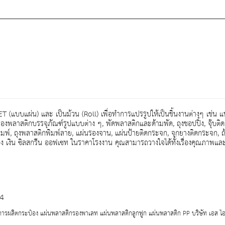
ET (แบบแผ่น) และ เป็นม้วน (Roll) เพื่อทำการแปรรูปให้เป็นชิ้นงานต่างๆ เช่น 
งพลาสติกบรรจุภัณฑ์รูปแบบต่าง ๆ, พัดพลาสติกและด้ามพัด, ถุงชอปปิ้ง, จุ๊บติด
ิมพ์, ถุงพลาสติกพิมพ์ลาย, แผ่นรองจาน, แผ่นป้ายติดกระจก, จุกยางติดกระจก, 
ง เงิน ซิลสกรีน ออฟเซท ในราคาโรงงาน คุณสามารถวางใจได้ทั้งเรื่องคุณภาพและ
24
ลิตกระป๋อง แผ่นพลาสติกรองพาเลท แผ่นพลาสติกลูกฟูก แผ่นพลาสติก PP บริษัท เอส ไอ บ