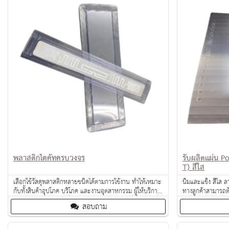
พลาสติกไดคัทครบวงจร
รับผลิตแผ่น P
T) สีใส
เลือกใช้วัสดุพลาสติกหลายชนิดได้ตามการใช้งาน ทำให้เหมาะ
นิ่มและแข็ง สีใส
กับทั้งสินค้าอุปโภค บริโภค และงานอุตสาหกรรม ผู้ให้บริการ
ทางลูกค้าสามารถตั
รับผลิตพลาสติกไดคัทที่มีประสบการณ์มักจะมีเครื่องจักรทัน
สอบถาม
สมัย ทีมงานคุณภาพ และบริการครบวงจร ช่วยให้ลูกค้าได้รับ
งานตรงเวลา สวยงาม และตรงตามแบบที่ต้องการอย่างมือ
อาชีพ