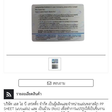
สอบถาม
รายละเอียดสินค้า
บริษัท เอส ไอ บี เทรดดิ้ง จำกัด เป็นผู้ผลิตและจำหน่ายแผ่นพลาสติก PP
SHEET (แบบแผ่น) และ เป็นม้วน (Roll) เพื่อทำการแปรรูปให้เป็นชิ้นงาน