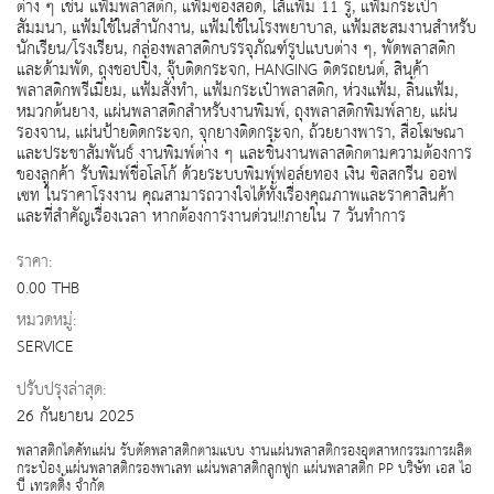
ต่าง ๆ เช่น แฟ้มพลาสติก, แฟ้มซองสอด, ไส้แฟ้ม 11 รู, แฟ้มกระเป๋า
สัมมนา, แฟ้มใช้ในสำนักงาน, แฟ้มใช้ในโรงพยาบาล, แฟ้มสะสมงานสำหรับ
นักเรียน/โรงเรียน, กล่องพลาสติกบรรจุภัณฑ์รูปแบบต่าง ๆ, พัดพลาสติก
และด้ามพัด, ถุงชอปปิ้ง, จุ๊บติดกระจก, HANGING ติดรถยนต์, สินค้า
พลาสติกพรีเมี่ยม, แฟ้มสั่งทำ, แฟ้มกระเป๋าพลาสติก, ห่วงแฟ้ม, ลิ้นแฟ้ม,
หมวกต้นยาง, แผ่นพลาสติกสำหรับงานพิมพ์, ถุงพลาสติกพิมพ์ลาย, แผ่น
รองจาน, แผ่นป้ายติดกระจก, จุกยางติดกระจก, ถ้วยยางพารา, สื่อโฆษณา
และประชาสัมพันธ์ งานพิมพ์ต่าง ๆ และชิ้นงานพลาสติกตามความต้องการ
ของลูกค้า รับพิมพ์ชื่อโลโก้ ด้วยระบบพิมพ์ฟอล์ยทอง เงิน ซิลสกรีน ออฟ
เซท ในราคาโรงงาน คุณสามารถวางใจได้ทั้งเรื่องคุณภาพและราคาสินค้า
และที่สำคัญเรื่องเวลา หากต้องการงานด่วน!!ภายใน 7 วันทำการ
ราคา:
0.00 THB
หมวดหมู่:
SERVICE
ปรับปรุงล่าสุด:
26 กันยายน 2025
พลาสติกไดคัทแผ่น รับตัดพลาสติกตามแบบ งานแผ่นพลาสติกรองอุตสาหกรรมการผลิต
กระป๋อง แผ่นพลาสติกรองพาเลท แผ่นพลาสติกลูกฟูก แผ่นพลาสติก PP บริษัท เอส ไอ
บี เทรดดิ้ง จำกัด