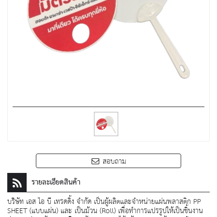
สอบถาม
รายละเอียดสินค้า
บริษัท เอส ไอ บี เทรดดิ้ง จำกัด เป็นผู้ผลิตและจำหน่ายแผ่นพลาสติก PP
SHEET (แบบแผ่น) และ เป็นม้วน (Roll) เพื่อทำการแปรรูปให้เป็นชิ้นงาน