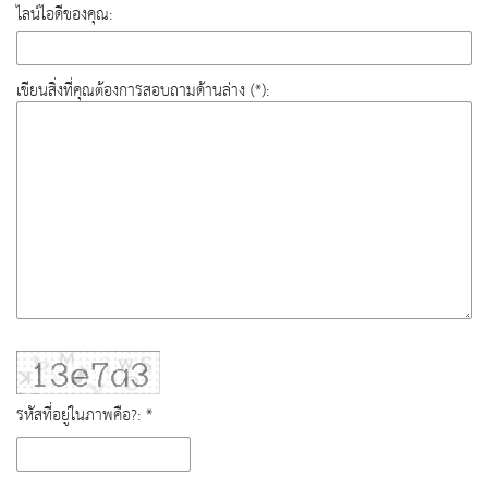
ไลน์ไอดีของคุณ:
เขียนสิ่งที่คุณต้องการสอบถามด้านล่าง (*):
รหัสที่อยู่ในภาพคือ?: *