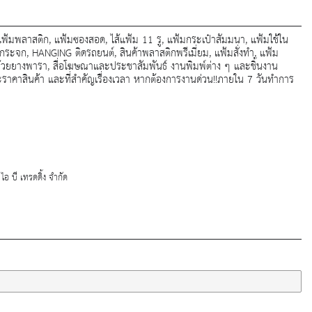
 แฟ้มพลาสติก, แฟ้มซองสอด, ไส้แฟ้ม 11 รู, แฟ้มกระเป๋าสัมมนา, แฟ้มใช้ใน
กระจก, HANGING ติดรถยนต์, สินค้าพลาสติกพรีเมี่ยม, แฟ้มสั่งทำ, แฟ้ม
ถ้วยยางพารา, สื่อโฆษณาและประชาสัมพันธ์ งานพิมพ์ต่าง ๆ และชิ้นงาน
ราคาสินค้า และที่สำคัญเรื่องเวลา หากต้องการงานด่วน!!ภายใน 7 วันทำการ
 บี เทรดดิ้ง จำกัด