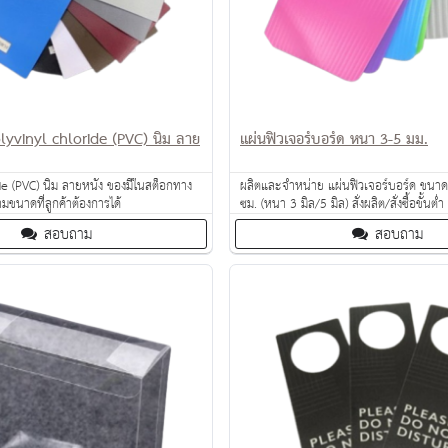
lyvinyl chloride (PVC) นิ่ม ลาย
แผ่นฟิวเจอร์บอร์ด หนา 3-5 มม.
e (PVC) นิ่ม ลายหนัง ของมีในสต็อกทาง
ผลิตและจำหน่าย แผ่นฟิวเจอร์บอร์ด ขนา
มขนาดที่ลูกค้าต้องการได้
ซม. (หนา 3 มิล/5 มิล) สั่งผลิต/สั่งซื้อขั้นต่
สอบถาม
สอบถาม