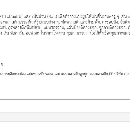
ET (แบบแผ่น) และ เป็นม้วน (Roll) เพื่อทำการแปรรูปให้เป็นชิ้นงานต่าง ๆ เช่น
งพลาสติกบรรจุภัณฑ์รูปแบบต่าง ๆ, พัดพลาสติกและด้ามพัด, ถุงชอปปิ้ง, จุ๊บติด
ิมพ์, ถุงพลาสติกพิมพ์ลาย, แผ่นรองจาน, แผ่นป้ายติดกระจก, จุกยางติดกระจก, 
ง เงิน ซิลสกรีน ออฟเซท ในราคาโรงงาน คุณสามารถวางใจได้ทั้งเรื่องคุณภาพและ
25
มการผลิตกระป๋อง แผ่นพลาสติกรองพาเลท แผ่นพลาสติกลูกฟูก แผ่นพลาสติก PP บริษัท เอส ไอ